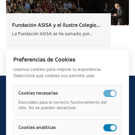
Fundación ASISA y el Ilustre Colegio...
La Fundación ASISA se ha sumado, por...
Siguiente >
Preferencias de Cookies
Usamos cookies para mejorar tu experiencia.
Seleccioná qué cookies nos permitís usar.
Cookies necesarias
Esenciales para el correcto funcionamiento del
sitio. No se pueden desactivar.
Teléfono: 91 595 75 00
c/ Juan Ignacio Luca de Tena, 12, 28027, Madrid
Mail: fundacion.asisa@asisa.es
Cookies analíticas