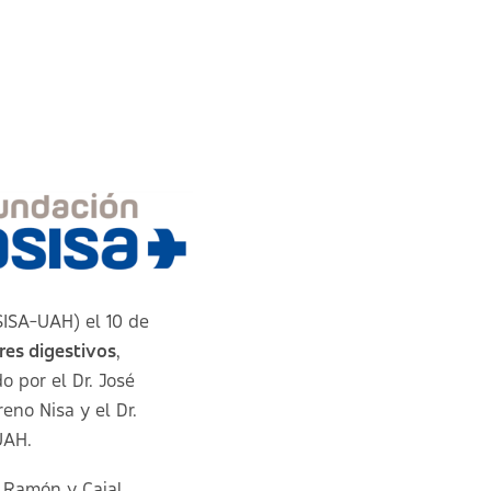
ISA-UAH) el 10 de
es digestivos
,
 por el Dr. José
no Nisa y el Dr.
UAH.
 Ramón y Cajal