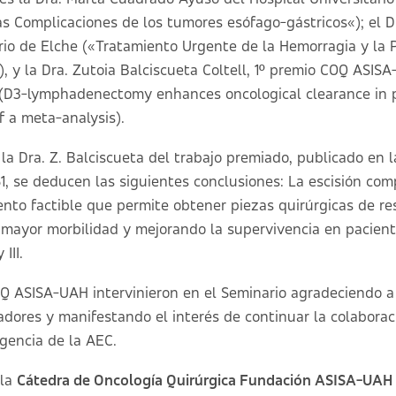
s Complicaciones de los tumores esófago-gástricos
«); el 
rio de Elche («
Tratamiento Urgente de la Hemorragia y la P
), y la Dra. Zutoia Balciscueta Coltell, 1º premio COQ ASIS
(
D3-lymphadenectomy enhances oncological clearance in p
of a meta-analysis
).
la Dra. Z. Balciscueta del trabajo premiado, publicado en la 
551, se deducen las siguientes conclusiones: La escisión co
nto factible que permite obtener piezas quirúrgicas de r
n mayor morbilidad y mejorando la supervivencia en pacien
III.
OQ ASISA-UAH intervinieron en el Seminario agradeciendo a 
dores y manifestando el interés de continuar la colaborac
gencia de la AEC.
 la
Cátedra de Oncología Quirúrgica Fundación ASISA-UAH