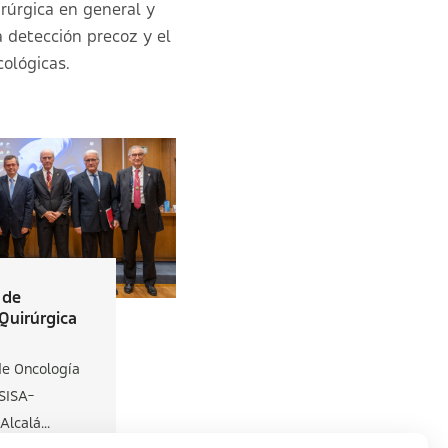
irúrgica en general y
a detección precoz y el
ológicas.
 de
Quirúrgica
de Oncología
SISA-
lcalá...