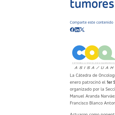
tumores
Comparte este contenido
La Cátedra de Oncologí
enero patrocinó el
1
er
S
organizado por la Secc
Manuel Aranda Narváez.
Francisco Blanco Anton
Actuaron como ponentes