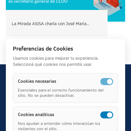
La Mirada ASISA charla con José María...
Siguiente >
Preferencias de Cookies
Usamos cookies para mejorar tu experiencia.
Seleccioná qué cookies nos permitís usar.
Cookies necesarias
Esenciales para el correcto funcionamiento del
sitio. No se pueden desactivar.
Teléfono: 91 595 75 00
c/ Juan Ignacio Luca de Tena, 12, 28027, Madrid
Mail: fundacion.asisa@asisa.es
Cookies analíticas
Nos ayudan a entender cómo interactúan los
visitantes con el sitio.