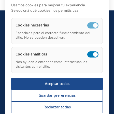
Usamos cookies para mejorar tu experiencia.
Seleccioná qué cookies nos permitís usar.
Cookies necesarias
Esenciales para el correcto funcionamiento del
sitio. No se pueden desactivar.
Teléfono: 91 595 75 00
c/ Juan Ignacio Luca de Tena, 12, 28027, Madrid
Mail: fundacion.asisa@asisa.es
Cookies analíticas
Nos ayudan a entender cómo interactúan los
visitantes con el sitio.
Aceptar todas
2026 © asisa.es
Transparencia
Guardar preferencias
Aviso Legal
Política de Privacidad
Rechazar todas
Política de Cookies