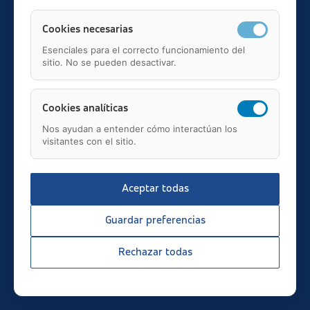
Cookies necesarias
Esenciales para el correcto funcionamiento del
sitio. No se pueden desactivar.
Teléfono: 91 595 75 00
c/ Juan Ignacio Luca de Tena, 12, 28027, Madrid
Mail: fundacion.asisa@asisa.es
Cookies analíticas
Nos ayudan a entender cómo interactúan los
visitantes con el sitio.
Aceptar todas
2026 © asisa.es
Transparencia
Guardar preferencias
Aviso Legal
Política de Privacidad
Rechazar todas
Política de Cookies