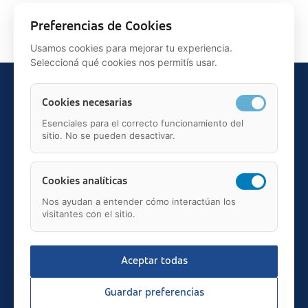
Siguiente >
Preferencias de Cookies
Usamos cookies para mejorar tu experiencia.
Seleccioná qué cookies nos permitís usar.
Cookies necesarias
Esenciales para el correcto funcionamiento del
sitio. No se pueden desactivar.
Teléfono: 91 595 75 00
c/ Juan Ignacio Luca de Tena, 12, 28027, Madrid
Mail: fundacion.asisa@asisa.es
Cookies analíticas
Nos ayudan a entender cómo interactúan los
visitantes con el sitio.
Aceptar todas
2026 © asisa.es
Transparencia
Guardar preferencias
Aviso Legal