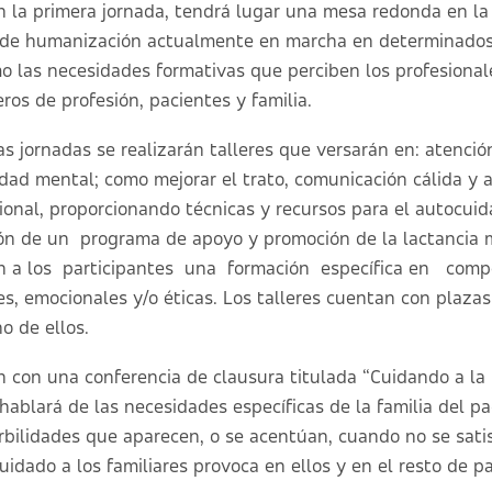
en la primera jornada, tendrá lugar una mesa redonda en l
 de humanización actualmente en marcha en determinados 
mo las necesidades formativas que perciben los profesionale
ros de profesión, pacientes y familia.
as jornadas se realizarán talleres que versarán en: atenc
ad mental; como mejorar el trato, comunicación cálida y 
onal, proporcionando técnicas y recursos para el autocuid
ación de un programa de apoyo y promoción de la lactancia
rán a los participantes una formación específica en com
s, emocionales y/o éticas. Los talleres cuentan con plazas
o de ellos.
án con una conferencia de clausura titulada
“Cuidando a la f
 hablará de las necesidades específicas de la familia del pac
bilidades que aparecen, o se acentúan, cuando no se satis
uidado a los familiares provoca en ellos y en el resto de p