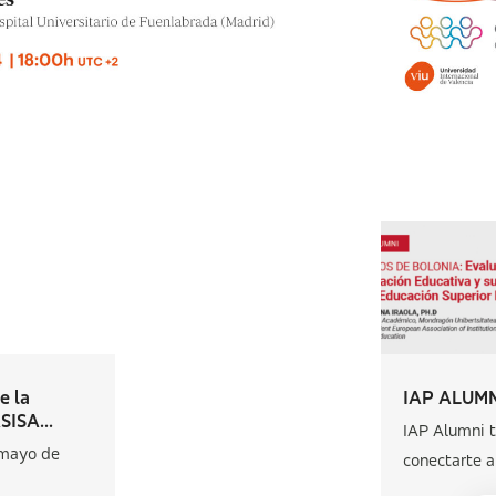
e la
IAP ALUMN
ISA...
IAP Alumni t
 mayo de
conectarte al.