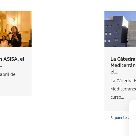
 ASISA, el
La Cátedr
..
Mediterrán
el...
abril de
La Cátedra 
Mediterráneo
curso...
Siguiente >