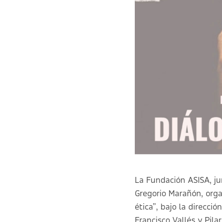
La Fundación ASISA, jun
Gregorio Marañón, organ
ética
”, bajo la direcci
Francisco Vallés y Pil