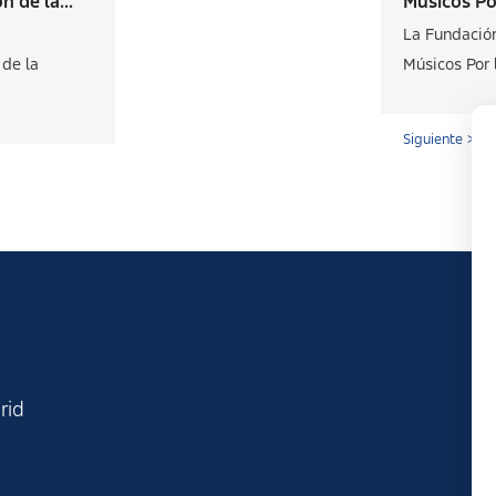
 de la...
Músicos Por
La Fundació
de la
Músicos Por l
Siguiente >
rid