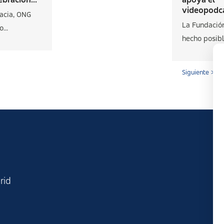
videopodca
acia, ONG
La Fundació
...
hecho posible
Siguiente >
rid