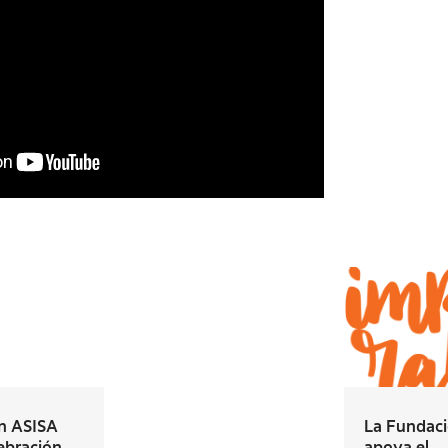
n ASISA
La Fundac
ebración...
apoya el