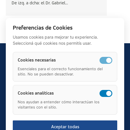
De izq. a dcha: el Dr. Gabriel...
Siguiente >
Preferencias de Cookies
Usamos cookies para mejorar tu experiencia.
Seleccioná qué cookies nos permitís usar.
Cookies necesarias
Esenciales para el correcto funcionamiento del
sitio. No se pueden desactivar.
Teléfono: 91 595 75 00
c/ Juan Ignacio Luca de Tena, 12, 28027, Madrid
Mail: fundacion.asisa@asisa.es
Cookies analíticas
Nos ayudan a entender cómo interactúan los
visitantes con el sitio.
Aceptar todas