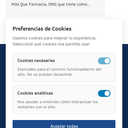
Más Que Farmacia, ONG que tiene como...
Siguiente >
Preferencias de Cookies
Usamos cookies para mejorar tu experiencia.
Seleccioná qué cookies nos permitís usar.
Cookies necesarias
Esenciales para el correcto funcionamiento del
sitio. No se pueden desactivar.
Teléfono: 91 595 75 00
c/ Juan Ignacio Luca de Tena, 12, 28027, Madrid
Mail: fundacion.asisa@asisa.es
Cookies analíticas
Nos ayudan a entender cómo interactúan los
visitantes con el sitio.
Aceptar todas