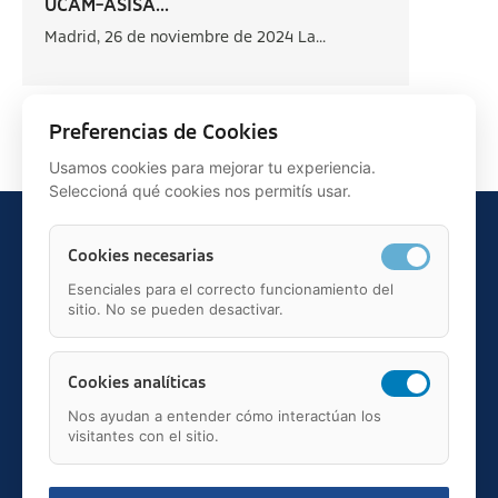
UCAM-ASISA...
Madrid, 26 de noviembre de 2024 La...
Siguiente >
Preferencias de Cookies
Usamos cookies para mejorar tu experiencia.
Seleccioná qué cookies nos permitís usar.
Cookies necesarias
Esenciales para el correcto funcionamiento del
sitio. No se pueden desactivar.
Teléfono: 91 595 75 00
c/ Juan Ignacio Luca de Tena, 12, 28027, Madrid
Mail: fundacion.asisa@asisa.es
Cookies analíticas
Nos ayudan a entender cómo interactúan los
visitantes con el sitio.