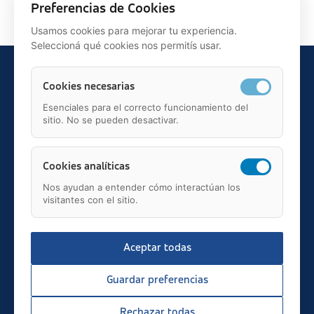
Preferencias de Cookies
Usamos cookies para mejorar tu experiencia.
Seleccioná qué cookies nos permitís usar.
Cookies necesarias
Esenciales para el correcto funcionamiento del
sitio. No se pueden desactivar.
Teléfono: 91 595 75 00
c/ Juan Ignacio Luca de Tena, 12, 28027, Madrid
Mail: fundacion.asisa@asisa.es
Cookies analíticas
Nos ayudan a entender cómo interactúan los
visitantes con el sitio.
Aceptar todas
2026 © asisa.es
Transparencia
Guardar preferencias
Aviso Legal
Política de Privacidad
Rechazar todas