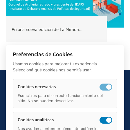
En una nueva edición de La Mirada...
Siguiente >
Preferencias de Cookies
Usamos cookies para mejorar tu experiencia.
Seleccioná qué cookies nos permitís usar.
Cookies necesarias
Esenciales para el correcto funcionamiento del
sitio. No se pueden desactivar.
Teléfono: 91 595 75 00
c/ Juan Ignacio Luca de Tena, 12, 28027, Madrid
Mail: fundacion.asisa@asisa.es
Cookies analíticas
Nos ayudan a entender cómo interactúan los