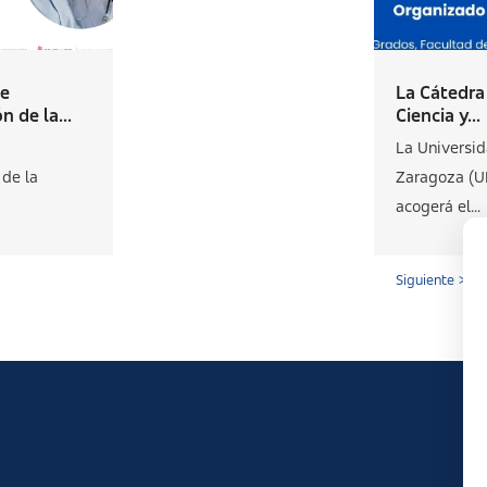
de
La Cátedra
 de la...
Ciencia y...
La Universi
de la
Zaragoza (U
acogerá el...
Siguiente >