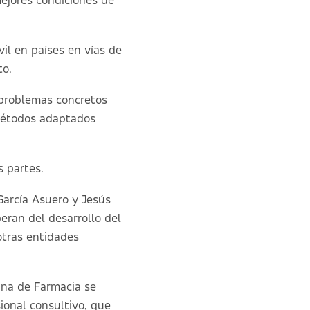
ejores condiciones de
vil en países en vías de
to.
 problemas concretos
 métodos adaptados
s partes.
García Asuero y Jesús
eran del desarrollo del
otras entidades
a de Farmacia se
ional consultivo, que