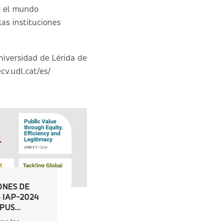
r el mundo
las instituciones
niversidad de Lérida de
v.udl.cat/es/
ONES DE
 IAP-2024
US...