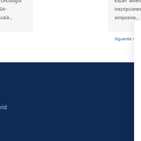
 Oncología
Están abiert
ISA-
inscripcione
alá...
simposios...
Siguiente >
rid