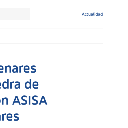
Actualidad
enares
edra de
ón ASISA
ares