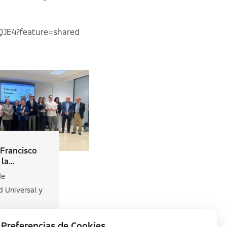
QJE4?feature=shared
 Francisco
la...
de
d Universal y
Preferencias de Cookies