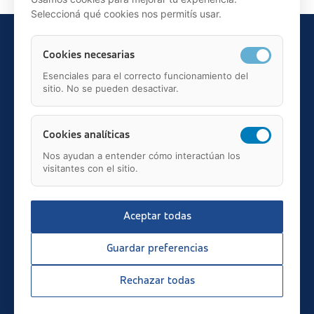
Seleccioná qué cookies nos permitís usar.
Cookies necesarias
Esenciales para el correcto funcionamiento del
sitio. No se pueden desactivar.
Teléfono: 91 595 75 00
c/ Juan Ignacio Luca de Tena, 12, 28027, Madrid
Mail: fundacion.asisa@asisa.es
Cookies analíticas
Nos ayudan a entender cómo interactúan los
visitantes con el sitio.
Aceptar todas
2026 © asisa.es
Transparencia
Guardar preferencias
Aviso Legal
Política de Privacidad
Rechazar todas
Política de Cookies