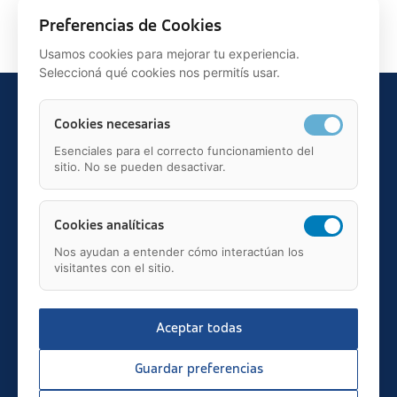
Siguiente >
Preferencias de Cookies
Usamos cookies para mejorar tu experiencia.
Seleccioná qué cookies nos permitís usar.
Cookies necesarias
Esenciales para el correcto funcionamiento del
sitio. No se pueden desactivar.
Teléfono: 91 595 75 00
c/ Juan Ignacio Luca de Tena, 12, 28027, Madrid
Mail: fundacion.asisa@asisa.es
Cookies analíticas
Nos ayudan a entender cómo interactúan los
visitantes con el sitio.
Aceptar todas
2026 © asisa.es
Transparencia
Guardar preferencias
Aviso Legal