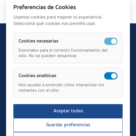
Siguiente >
Preferencias de Cookies
Usamos cookies para mejorar tu experiencia.
Seleccioná qué cookies nos permitís usar.
Cookies necesarias
Esenciales para el correcto funcionamiento del
sitio. No se pueden desactivar.
Teléfono: 91 595 75 00
c/ Juan Ignacio Luca de Tena, 12, 28027, Madrid
Mail: fundacion.asisa@asisa.es
Cookies analíticas
Nos ayudan a entender cómo interactúan los
visitantes con el sitio.
Aceptar todas
2026 © asisa.es
Transparencia
Guardar preferencias
Aviso Legal