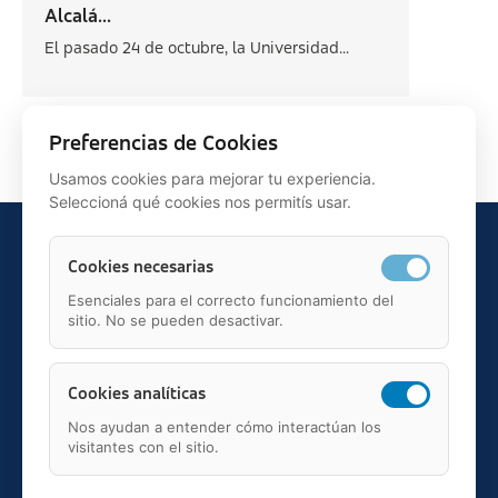
Alcalá...
El pasado 24 de octubre, la Universidad...
Siguiente >
Preferencias de Cookies
Usamos cookies para mejorar tu experiencia.
Seleccioná qué cookies nos permitís usar.
Cookies necesarias
Esenciales para el correcto funcionamiento del
sitio. No se pueden desactivar.
Teléfono: 91 595 75 00
c/ Juan Ignacio Luca de Tena, 12, 28027, Madrid
Mail: fundacion.asisa@asisa.es
Cookies analíticas
Nos ayudan a entender cómo interactúan los
visitantes con el sitio.