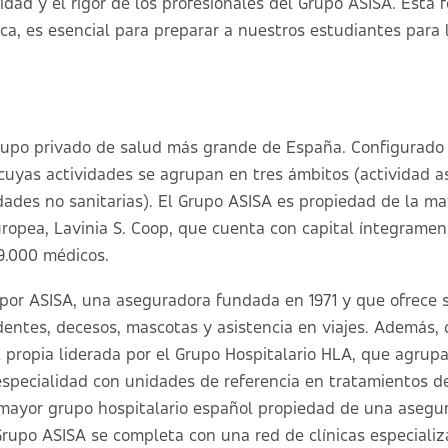
idad y el rigor de los profesionales del Grupo ASISA. Esta 
ica, es esencial para preparar a nuestros estudiantes para
grupo privado de salud más grande de España. Configurado
uyas actividades se agrupan en tres ámbitos (actividad a
idades no sanitarias). El Grupo ASISA es propiedad de la m
uropea, Lavinia S. Coop, que cuenta con capital íntegrame
9.000 médicos.
 por ASISA, una aseguradora fundada en 1971 y que ofrece 
identes, decesos, mascotas y asistencia en viajes. Además,
l propia liderada por el Grupo Hospitalario HLA, que agrupa
specialidad con unidades de referencia en tratamientos de
 mayor grupo hospitalario español propiedad de una asegur
 Grupo ASISA se completa con una red de clínicas especiali