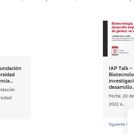
Fundación
IAP Talk –
rsidad
Biotecnolo
cia...
investigac
desarrollo..
ndación
Fecha: 20 de
rsidad
2022 a...
Siguiente >