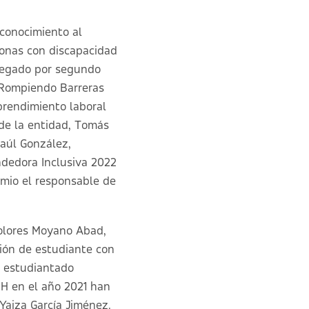
econocimiento al
rsonas con discapacidad
tregado por segundo
o Rompiendo Barreras
prendimiento laboral
 de la entidad, Tomás
aúl González,
ndedora Inclusiva 2022
remio el responsable de
Dolores Moyano Abad,
ación de estudiante con
a estudiantado
MH en el año 2021 han
Yaiza García Jiménez.