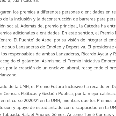
átedra, Juan Caturla.
rgaron los premios a diferentes personas o entidades en r
ro de la inclusión y la deconstrucción de barreras para pe
sión social. Además del premio principal, la Cátedra ha en
emios adicionales a entidades. En este sentido, el Premi
Centro ‘El Puente’ de Aspe, por su visión de integrar el em
s de sus Lanzaderas de Empleo y Deportiva. El presidente
los responsables de ambas Lanzaderas, Ricardo Ayela y R
ecogido el galardón. Asimismo, el Premio Iniciativa Empre
er, por la creación de un enclave laboral, recogiendo el p
 Manzano.
ado de la UMH, el Premio Futuro Inclusivo ha recaído en 
 Ciencias Políticas y Gestión Pública, por la mejor calific
en el curso 2020/21 en la UMH; mientras que los Premios 
clusión y apoyo de estudiantado con discapacidad en la U
e Taboada, Rafael Arjones Gómez, Antonio Tomé Correas y 