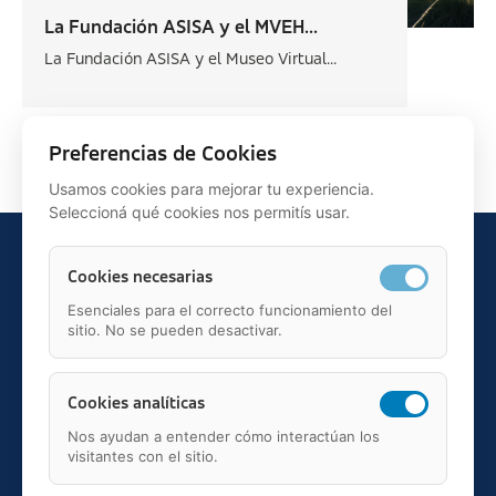
La Fundación ASISA y el MVEH...
La Fundación ASISA y el Museo Virtual...
Siguiente >
Preferencias de Cookies
Usamos cookies para mejorar tu experiencia.
Seleccioná qué cookies nos permitís usar.
Cookies necesarias
Esenciales para el correcto funcionamiento del
sitio. No se pueden desactivar.
Teléfono: 91 595 75 00
c/ Juan Ignacio Luca de Tena, 12, 28027, Madrid
Mail: fundacion.asisa@asisa.es
Cookies analíticas
Nos ayudan a entender cómo interactúan los
visitantes con el sitio.