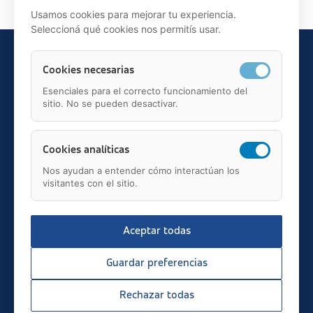
Usamos cookies para mejorar tu experiencia.
Seleccioná qué cookies nos permitís usar.
Cookies necesarias
Esenciales para el correcto funcionamiento del
sitio. No se pueden desactivar.
Teléfono: 91 595 75 00
c/ Juan Ignacio Luca de Tena, 12, 28027, Madrid
Mail: fundacion.asisa@asisa.es
Cookies analíticas
Nos ayudan a entender cómo interactúan los
visitantes con el sitio.
Aceptar todas
2026 © asisa.es
Transparencia
Guardar preferencias
Aviso Legal
Política de Privacidad
Rechazar todas
Política de Cookies