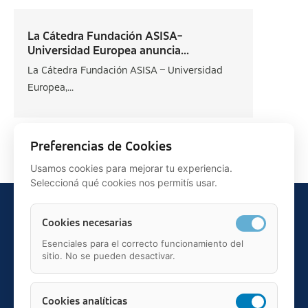
La Cátedra Fundación ASISA-
Universidad Europea anuncia...
La Cátedra Fundación ASISA – Universidad
Europea,...
Siguiente >
Preferencias de Cookies
Usamos cookies para mejorar tu experiencia.
Seleccioná qué cookies nos permitís usar.
Cookies necesarias
Esenciales para el correcto funcionamiento del
sitio. No se pueden desactivar.
Teléfono: 91 595 75 00
c/ Juan Ignacio Luca de Tena, 12, 28027, Madrid
Mail: fundacion.asisa@asisa.es
Cookies analíticas