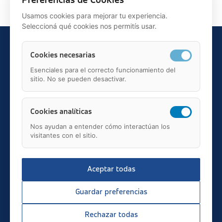
Preferencias de Cookies
Usamos cookies para mejorar tu experiencia.
Seleccioná qué cookies nos permitís usar.
Cookies necesarias
Esenciales para el correcto funcionamiento del
sitio. No se pueden desactivar.
Teléfono: 91 595 75 00
c/ Juan Ignacio Luca de Tena, 12, 28027, Madrid
Mail: fundacion.asisa@asisa.es
Cookies analíticas
Nos ayudan a entender cómo interactúan los
visitantes con el sitio.
Aceptar todas
2026 © asisa.es
Transparencia
Guardar preferencias
Aviso Legal
Política de Privacidad
Rechazar todas