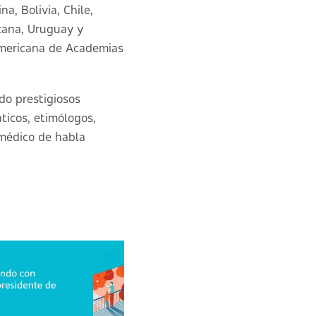
a, Bolivia, Chile,
cana, Uruguay y
americana de Academias
ado prestigiosos
áticos, etimólogos,
omédico de habla