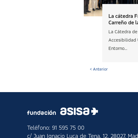
La cátedra F
Carreño de la
La Cátedra de
Accesibilidad 
Entorno...
< Anterior
Teléfono: 91 595 75 00
c/ Juan Ignacio Luca de Tena, 12, 28027, Mad