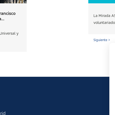
rancisco
La Mirada AS
...
voluntariado 
Universal y
Siguiente >
rid